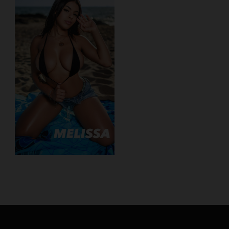
Consentimento para Remarketing
Permitir suporte a funcionalidades do site.
Permitir personalização e recomendações de video.
Permitir armazanamento relacionado à segurança,
autenticação e prevenção de fraudes.
ID de Rastreamento Negado
Consentimento Extra
Anúncios Não Personalizados