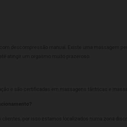
autenticação e prevenção de fraudes.
ID de Rastreamento Negado
Consentimento Extra
Anúncios Não Personalizados
 com descompressão manual. Existe uma massagem peni
té atingir um orgasmo muito prazeroso.
ção e são certificadas em massagens tântricas e mass
stacionamento?
 clientes, por isso estamos localizados numa zona disc