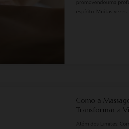
promovendouma profun
autenticação e prevenção de fraudes.
espírito. Muitas vezes 
ID de Rastreamento Negado
Consentimento Extra
Anúncios Não Personalizados
Como a Massage
Transformar a V
Além dos Limites: Co