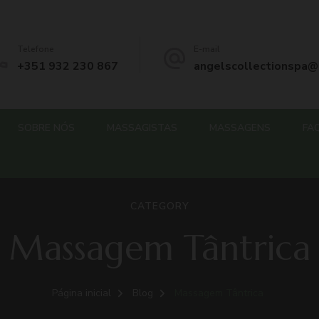
– Angels Collection Spa
Telefone
E-mail
+351 932 230 867
angelscollectionspa@
SOBRE NÓS
MASSAGISTAS
MASSAGENS
FA
CATEGORY
Massagem Tântrica
Página inicial
Blog
Massagem Tântrica