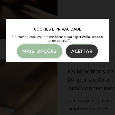
COOKIES E PRIVACIDADE
Utilizamos cookies para melhorar a sua experiência, aceita o
uso de cookies?
MAIS OPÇÕES
ACEITAR
Armazenamento de Anúncios
Armazenamento de Análises
Os Benefícios d
Adições
Despertando a E
Consentimento Google Ads, Google Shopping e Google
Autoconhecime
Play.
Consentimento para Remarketing
A massagem tântrica é
Permitir suporte a funcionalidades do site.
Permitir personalização e recomendações de video.
simplestoque físico. E
Permitir armazanamento relacionado à segurança,