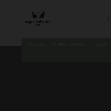
Massagem Tântrica no Porto 
MASSAGEM TÂNTRICA NO PORTO
BLOG