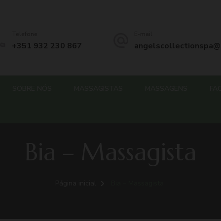
– Angels Collection Spa
Telefone
E-mail
+351 932 230 867
angelscollectionspa@
SOBRE NÓS
MASSAGISTAS
MASSAGENS
FA
Bia – Massagista
Página inicial
Bia – Massagista