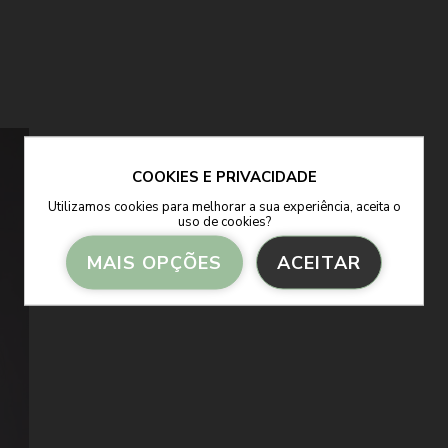
COOKIES E PRIVACIDADE
Utilizamos cookies para melhorar a sua experiência, aceita o
uso de cookies?
MAIS OPÇÕES
ACEITAR
Armazenamento de Anúncios
Armazenamento de Análises
Adições
Consentimento Google Ads, Google Shopping e Google
Play.
Consentimento para Remarketing