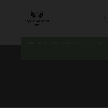
Massagem Tântrica no Porto 
MASSAGEM TÂNTRICA NO PORTO
BLOG